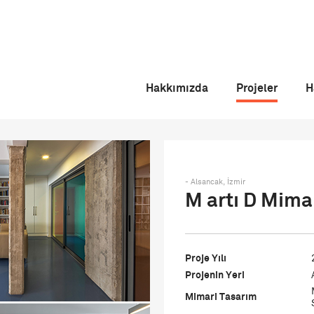
Hakkımızda
Projeler
H
- Alsancak, İzmir
M artı D Mimar
Proje Yılı
Projenin Yeri
Mimari Tasarım