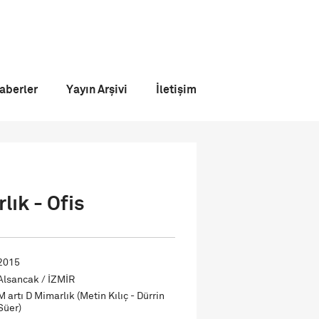
aberler
Yayın Arşivi
İletişim
lık - Ofis
2015
Alsancak / İZMİR
M artı D Mimarlık (Metin Kılıç - Dürrin
Süer)