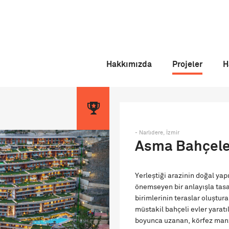
Hakkımızda
Projeler
H
- Narlıdere, İzmir
Asma Bahçele
Yerleştiği arazinin doğal yap
önemseyen bir anlayışla tasa
birimlerinin teraslar oluştura
müstakil bahçeli evler yaratı
boyunca uzanan, körfez manz